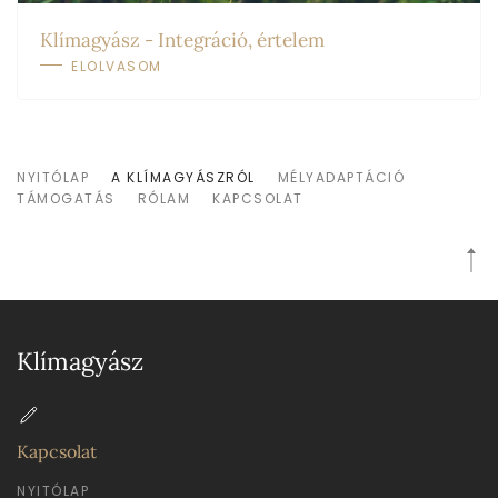
Klímagyász - Integráció, értelem
ELOLVASOM
NYITÓLAP
A KLÍMAGYÁSZRÓL
MÉLYADAPTÁCIÓ
TÁMOGATÁS
RÓLAM
KAPCSOLAT
Klímagyász
Kapcsolat
NYITÓLAP