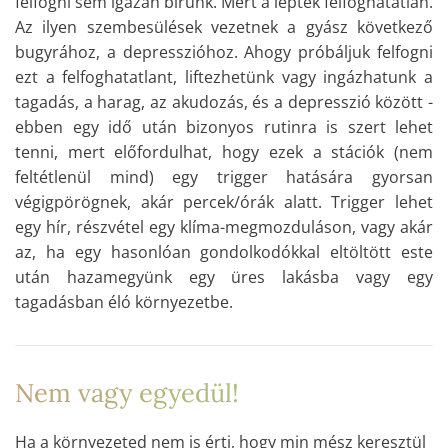
felfogni sem igazán bírunk. Mert a lépték felfoghatatlan.
Az ilyen szembesülések vezetnek a gyász következő
bugyrához, a depresszióhoz. Ahogy próbáljuk felfogni
ezt a felfoghatatlant, liftezhetünk vagy ingázhatunk a
tagadás, a harag, az akudozás, és a depresszió között -
ebben egy idő után bizonyos rutinra is szert lehet
tenni, mert előfordulhat, hogy ezek a stációk (nem
feltétlenül mind) egy trigger hatására gyorsan
végigpörögnek, akár percek/órák alatt. Trigger lehet
egy hír, részvétel egy klíma-megmozduláson, vagy akár
az, ha egy hasonlóan gondolkodókkal eltöltött este
után hazamegyünk egy üres lakásba vagy egy
tagadásban éló környezetbe.
Nem vagy egyedül!
Ha a környezeted nem is érti, hogy min mész keresztül