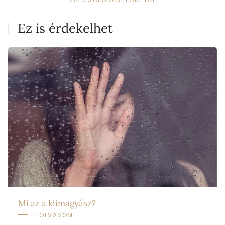
Ez is érdekelhet
Mi az a klímagyász?
ELOLVASOM