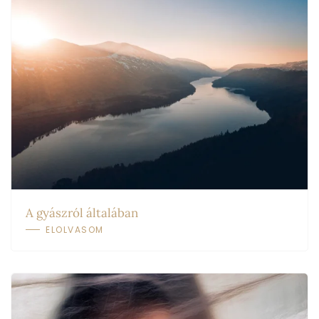
A gyászról általában
ELOLVASOM