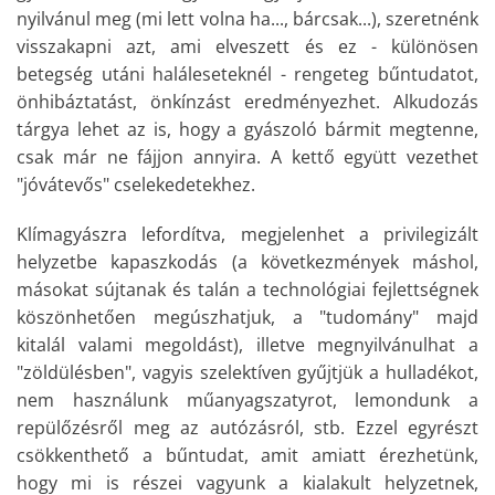
nyilvánul meg (mi lett volna ha..., bárcsak...), szeretnénk
visszakapni azt, ami elveszett és ez - különösen
betegség utáni haláleseteknél - rengeteg bűntudatot,
önhibáztatást, önkínzást eredményezhet. Alkudozás
tárgya lehet az is, hogy a gyászoló bármit megtenne,
csak már ne fájjon annyira. A kettő együtt vezethet
"jóvátevős" cselekedetekhez.
Klímagyászra lefordítva, megjelenhet a privilegizált
helyzetbe kapaszkodás (a következmények máshol,
másokat sújtanak és talán a technológiai fejlettségnek
köszönhetően megúszhatjuk, a "tudomány" majd
kitalál valami megoldást), illetve megnyilvánulhat a
"zöldülésben", vagyis szelektíven gyűjtjük a hulladékot,
nem használunk műanyagszatyrot, lemondunk a
repülőzésről meg az autózásról, stb. Ezzel egyrészt
csökkenthető a bűntudat, amit amiatt érezhetünk,
hogy mi is részei vagyunk a kialakult helyzetnek,