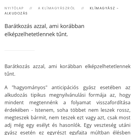
NYITÓLAP
A KLÍMAGYÁSZRÓL
KLÍMAGYÁSZ -
ALKUDOZÁS
Barátkozás azzal, ami korábban
elképzelhetetlennek tűnt.
Barátkozás azzal, ami korábban elképzelhetetlennek
tűnt.
A "hagyományos" anticipációs gyász esetében az
alkudozás tipikus megnyilvánulási formája az, hogy
mindent megtennénk a folyamat visszafordítása
érdekében - Istenem, soha többet nem leszek rossz,
megteszek bármit, nem teszek ezt vagy azt, csak most
adj még egy esélyt és hasonlók. Egy veszteség utáni
gyász esetén ez egyrészt egyfajta múltban élésben