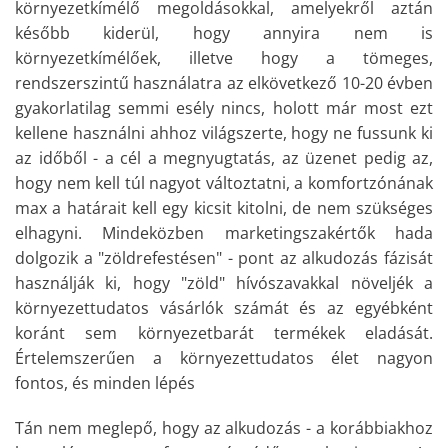
környezetkímélő megoldásokkal, amelyekről aztán
később kiderül, hogy annyira nem is
környezetkímélőek, illetve hogy a tömeges,
rendszerszintű használatra az elkövetkező 10-20 évben
gyakorlatilag semmi esély nincs, holott már most ezt
kellene használni ahhoz világszerte, hogy ne fussunk ki
az időből - a cél a megnyugtatás, az üzenet pedig az,
hogy nem kell túl nagyot változtatni, a komfortzónának
max a határait kell egy kicsit kitolni, de nem szükséges
elhagyni. Mindeközben marketingszakértők hada
dolgozik a "zöldrefestésen" - pont az alkudozás fázisát
használják ki, hogy "zöld" hívószavakkal növeljék a
környezettudatos vásárlók számát és az egyébként
koránt sem környezetbarát termékek eladását.
Értelemszerűen a környezettudatos élet nagyon
fontos, és minden lépés
Tán nem meglepő, hogy az alkudozás - a korábbiakhoz