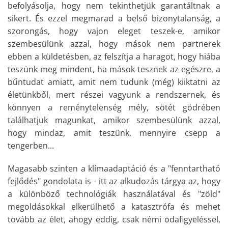
befolyásolja, hogy nem tekinthetjük garantáltnak a
sikert. És ezzel megmarad a belső bizonytalanság, a
szorongás, hogy vajon eleget teszek-e, amikor
szembesülünk azzal, hogy mások nem partnerek
ebben a küldetésben, az felszítja a haragot, hogy hiába
teszünk meg mindent, ha mások tesznek az egészre, a
bűntudat amiatt, amit nem tudunk (még) kiiktatni az
életünkből, mert részei vagyunk a rendszernek, és
könnyen a reménytelenség mély, sötét gödrében
találhatjuk magunkat, amikor szembesülünk azzal,
hogy mindaz, amit teszünk, mennyire csepp a
tengerben...
Magasabb szinten a klímaadaptáció és a "fenntartható
fejlődés" gondolata is - itt az alkudozás tárgya az, hogy
a különböző technológiák használatával és "zöld"
megoldásokkal elkerülhető a katasztrófa és mehet
tovább az élet, ahogy eddig, csak némi odafigyeléssel,