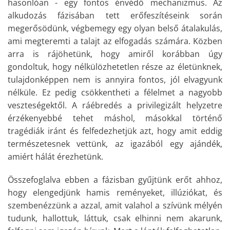
hasonlóan - egy fontos énvédő mechanizmus. Az
alkudozás fázisában tett erőfeszítéseink során
megerősödünk, végbemegy egy olyan belső átalakulás,
ami megteremti a talajt az elfogadás számára. Közben
arra is rájöhetünk, hogy amiről korábban úgy
gondoltuk, hogy nélkülözhetetlen része az életünknek,
tulajdonképpen nem is annyira fontos, jól elvagyunk
nélküle. Ez pedig csökkentheti a félelmet a nagyobb
veszteségektől. A ráébredés a privilegizált helyzetre
érzékenyebbé tehet máshol, másokkal történő
tragédiák iránt és felfedezhetjük azt, hogy amit eddig
természetesnek vettünk, az igazából egy ajándék,
amiért hálát érezhetünk.
Összefoglalva ebben a fázisban gyűjtünk erőt ahhoz,
hogy elengedjünk hamis reményeket, illúziókat, és
szembenézzünk a azzal, amit valahol a szívünk mélyén
tudunk, hallottuk, láttuk, csak elhinni nem akarunk,