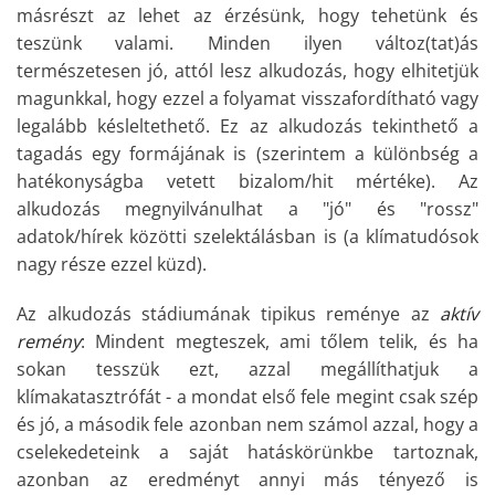
másrészt az lehet az érzésünk, hogy tehetünk és
teszünk valami. Minden ilyen változ(tat)ás
természetesen jó, attól lesz alkudozás, hogy elhitetjük
magunkkal, hogy ezzel a folyamat visszafordítható vagy
legalább késleltethető. Ez az alkudozás tekinthető a
tagadás egy formájának is (szerintem a különbség a
hatékonyságba vetett bizalom/hit mértéke). Az
alkudozás megnyilvánulhat a "jó" és "rossz"
adatok/hírek közötti szelektálásban is (a klímatudósok
nagy része ezzel küzd).
Az alkudozás stádiumának tipikus reménye az
aktív
remény
: Mindent megteszek, ami tőlem telik, és ha
sokan tesszük ezt, azzal megállíthatjuk a
klímakatasztrófát - a mondat első fele megint csak szép
és jó, a második fele azonban nem számol azzal, hogy a
cselekedeteink a saját hatáskörünkbe tartoznak,
azonban az eredményt annyi más tényező is